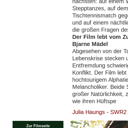
nächsten: auf einem 
Stepptanzes, auf dem 
Tischtennismatch geg
und auf einem nächtli
die großen Fragen de
Der Film lebt vom 
Bjarne Mädel
Abgesehen von der Ta
Lebenskrise stecken 
Entfremdung schwierig
Konflikt. Der Film le
hochtourigem Alphati
Melancholiker. Beide S
großer Natürlichkeit, 
wie ihren Hüftspe
Julia Haungs - SWR2
Zur Filmseite