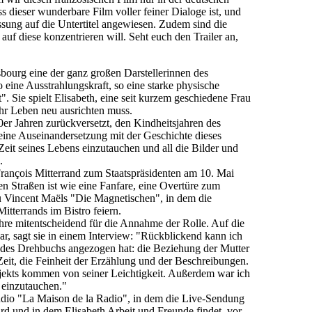
ss dieser wunderbare Film voller feiner Dialoge ist, und
assung auf die Untertitel angewiesen. Zudem sind die
 auf diese konzentrieren will. Seht euch den Trailer an,
bourg eine der ganz großen Darstellerinnen des
o eine Ausstrahlungskraft, so eine starke physische
". Sie spielt Elisabeth, eine seit kurzem geschiedene Frau
hr Leben neu ausrichten muss.
er Jahren zurückversetzt, den Kindheitsjahren des
eine Auseinandersetzung mit der Geschichte dieses
 Zeit seines Lebens einzutauchen und all die Bilder und
.
rançois Mitterrand zum Staatspräsidenten am 10. Mai
n Straßen ist wie eine Fanfare, eine Overtüre zum
e zu Vincent Maëls "Die Magnetischen", in dem die
tterrands im Bistro feiern.
re mitentscheidend für die Annahme der Rolle. Auf die
r, sagt sie in einem Interview: "Rückblickend kann ich
 des Drehbuchs angezogen hat: die Beziehung der Mutter
Zeit, die Feinheit der Erzählung und der Beschreibungen.
jekts kommen von seiner Leichtigkeit. Außerdem war ich
e einzutauchen."
tudio "La Maison de la Radio", in dem die Live-Sendung
rd und in dem Elisabeth Arbeit und Freunde findet, vor