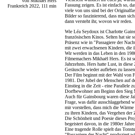
von Mikhaël Hers
Fassung zeigen. Es ist einfach so, da
Frankreich 2022, 111 min
viele von uns sind bei der Originalf
Bilder so faszinierend, dass man sich
dann versteht ihr, wovon wir reden.
Wie Léa Seydoux ist Charlotte Gains
französischen Kinos. Selten hat sie s
Präsenz wie in "Passagiere der Nacht
mit zwei erwachsenen Kindern, die i
Wir werden in das Leben in den 1980
Filmemachers Mikhaël Hers. Es ist s
Jahrzehnts. Hers hatte Lust, in diese
Geräusche wieder aufleben zu lassen
Der Film beginnt mit der Wahl von F
1981. Der Jubel der Menschen auf de
Einstieg in die Zeit - eine Parallel
Dorfbewohner am Beginn den Sieg Mi
Auch für Gainsbourg waren diese Jah
Frage, was dafür ausschlaggebend wa
mir vorstellen, dass mich die Wärme
zu ihren Kindern, das Vergehen der 
Die Schönheit und Poesie dieses Pro
begeistert davon, in die 1980er Jahr
Eine tragende Rolle spielt das Tons
"Passagiere der Nacht" produziert wi