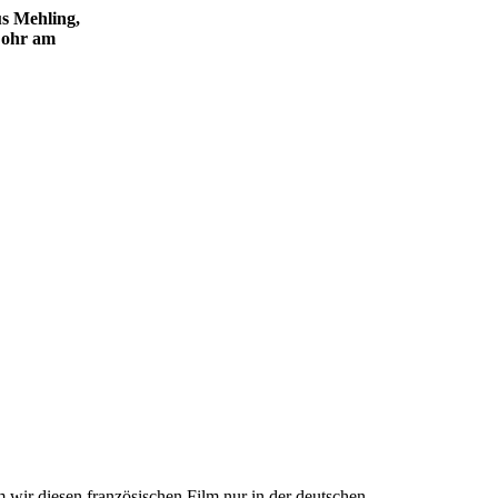
s Mehling,
Lohr am
m wir diesen französischen Film nur in der deutschen